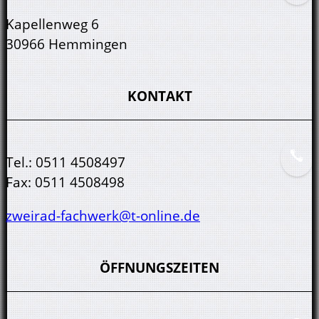
Kapellenweg 6
30966 Hemmingen
KONTAKT
Tel.:
0511 4508497
Fax:
0511 4508498
zweirad-fachwerk@t-online.de
ÖFFNUNGSZEITEN