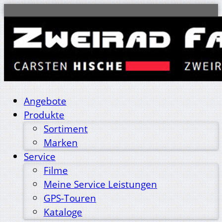
Angebote
Produkte
Sortiment
Marken
Service
Filme
Meine Service Leistungen
GPS-Touren
Kataloge