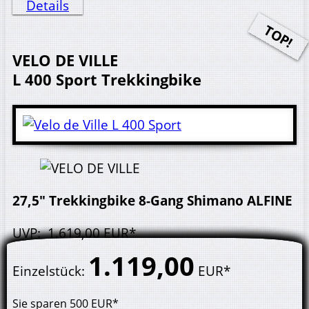
Details
VELO DE VILLE
L 400 Sport
Trekkingbike
27,5" Trekkingbike 8-Gang Shimano ALFINE
UVP
:
1.619,
00
EUR*
1.119,
00
Einzelstück
:
EUR*
Sie sparen
500
EUR*