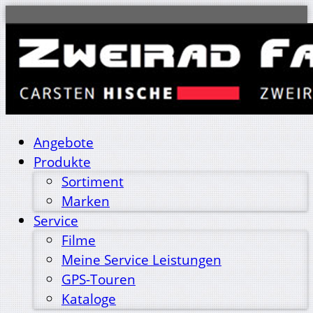
Angebote
Produkte
Sortiment
Marken
Service
Filme
Meine Service Leistungen
GPS-Touren
Kataloge