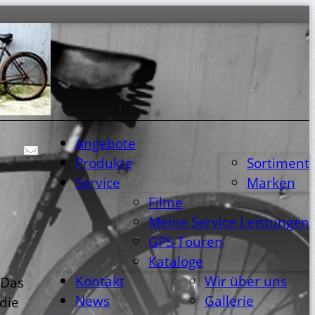
Angebote
Produkte
Sortiment
Service
Marken
Filme
Meine Service Leistungen
GPS-Touren
Kataloge
Kontakt
Wir über uns
 Das
News
Gallerie
die