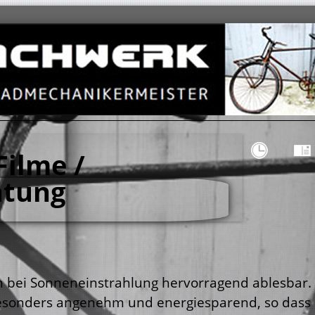
Filme /
atung
ch bei Sonneneinstrahlung hervorragend ablesbar.
besonders angenehm und energiesparend, so dass 