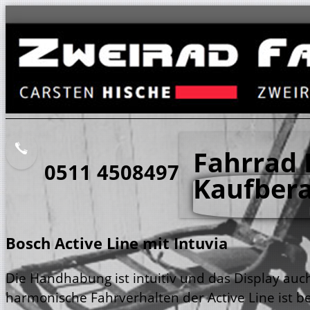
Fahrrad 
0511 4508497
Kaufber
Bosch Active Line mit Intuvia
Die Handhabung ist intuitiv und das Display au
harmonische Fahrverhalten der Active Line ist 