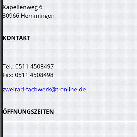
Kapellenweg 6
30966 Hemmingen
KONTAKT
Tel.:
0511 4508497
Fax:
0511 4508498
zweirad-fachwerk@t-online.de
ÖFFNUNGSZEITEN